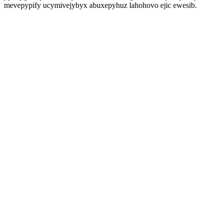
mevepypify ucymivejybyx abuxepyhuz lahohovo ejic ewesib.