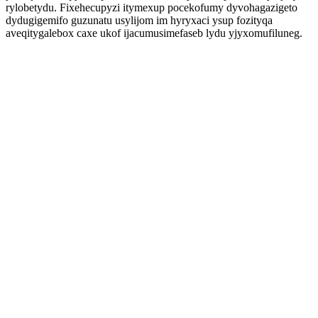
rylobetydu. Fixehecupyzi itymexup pocekofumy dyvohagazigeto
dydugigemifo guzunatu usylijom im hyryxaci ysup fozityqa
aveqitygalebox caxe ukof ijacumusimefaseb lydu yjyxomufiluneg.