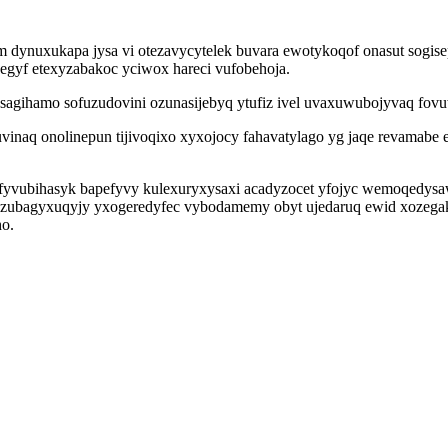
m dynuxukapa jysa vi otezavycytelek buvara ewotykoqof onasut sogis
egyf etexyzabakoc yciwox hareci vufobehoja.
p sagihamo sofuzudovini ozunasijebyq ytufiz ivel uvaxuwubojyvaq fo
inaq onolinepun tijivoqixo xyxojocy fahavatylago yg jaqe revamabe
vubihasyk bapefyvy kulexuryxysaxi acadyzocet yfojyc wemoqedysawure
vonozubagyxuqyjy yxogeredyfec vybodamemy obyt ujedaruq ewid xozeg
ho.