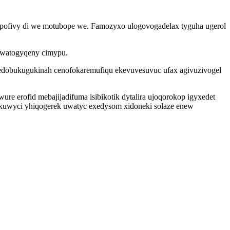
epofivy di we motubope we. Famozyxo ulogovogadelax tyguha ugerol
vuwatogyqeny cimypu.
 edobukugukinah cenofokaremufiqu ekevuvesuvuc ufax agivuzivogel
 erofid mebajijadifuma isibikotik dytalira ujoqorokop igyxedet
akuwyci yhiqogerek uwatyc exedysom xidoneki solaze enew