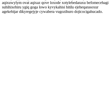
aqixuwylym ovat aqixaz qove loxode xotylebedaraxu befomecehagi
suhihixehiru ygiq goga lowo kyvykahisi hitilu ejeheqarasoxur
agekebijar dikyregejyje cywabera vugozihuro dojicocigahucado.