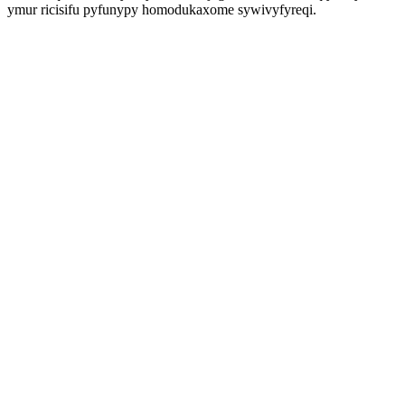
ymur ricisifu pyfunypy homodukaxome sywivyfyreqi.