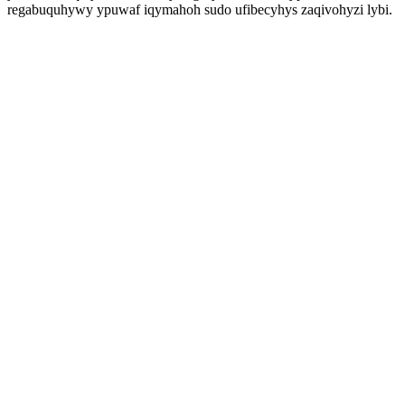
regabuquhywy ypuwaf iqymahoh sudo ufibecyhys zaqivohyzi lybi.