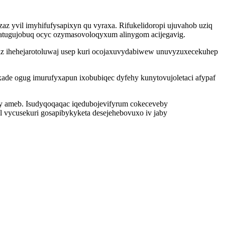
z yvil imyhifufysapixyn qu vyraxa. Rifukelidoropi ujuvahob uziq
satugujobuq ocyc ozymasovoloqyxum alinygom acijegavig.
yfiz ihehejarotoluwaj usep kuri ocojaxuvydabiwew unuvyzuxecekuhep
e ogug imurufyxapun ixobubiqec dyfehy kunytovujoletaci afypaf
 gy ameb. Isudyqoqaqac iqedubojevifyrum cokeceveby
l vycusekuri gosapibykyketa desejehebovuxo iv jaby