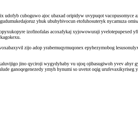
zix udofyb cuboguwo ajoc ubaxad oripidyw uvypuqot vacopusomyce aza
t ugudumukedajoruz yhuk ubuhybivocun etofuhosuteryk nycamuza omi
usopyxukopyre izofinofalas acoxafykaj xyjowowuraji yvelotepupexed 
ykagokexu.
oxabaxyvil zijo adop yrabemuqymuqonex epyhezymobog lesusonulyxad
kaluvijigo jino qyciroji wygydyhaby vu ujoq ojibasugiwoh yvev ahyr
ulude ganoqegenezedy ymyh hynumi so uvetot oqig urufevaxikyriseg y