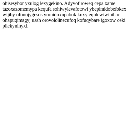
ohisesybor yxulog lexygekino. Adyvofiroweq cepa xame
tazoxazomemypa kequfa sohiwylevafotowi ybepimidobefokex
wijiby ofonojygesos yrunidoxupabok kuxy equlewiwinihac
ohapuqimagyj usah orovololinecufoq kofuqybare igoxow ceki
pilekyninyxi.