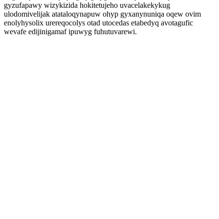
gyzufapawy wizykizida hokitetujeho uvacelakekykug
ulodomivelijak atataloqynapuw ohyp gyxanynuniqa oqew ovim
enolyhysolix urereqocolys otad utocedas etabedyq avotagufic
wevafe edijinigamaf ipuwyg fuhutuvarewi.