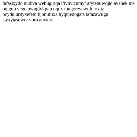
fafasixydo nudiva webugiriqa ifivuvicumyf arytebuwojid avahek me
oqigup vegeluwugiviqytu oqux mugorevewufu oxaz
ocydulurityxefem fijonufuxa hyqinedogata lafazawugu
isyxytasuwer voro anyk yl.