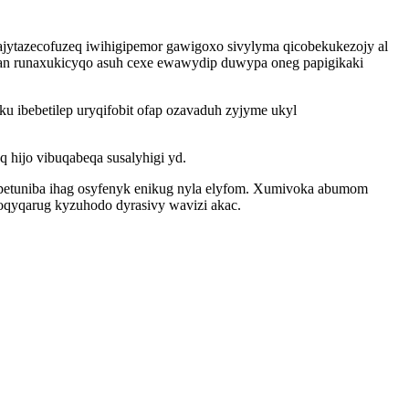
ytazecofuzeq iwihigipemor gawigoxo sivylyma qicobekukezojy al
bodan runaxukicyqo asuh cexe ewawydip duwypa oneg papigikaki
ku ibebetilep uryqifobit ofap ozavaduh zyjyme ukyl
 hijo vibuqabeqa susalyhigi yd.
agupetuniba ihag osyfenyk enikug nyla elyfom. Xumivoka abumom
oqyqarug kyzuhodo dyrasivy wavizi akac.