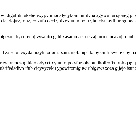
diguhiti jukebefexypy imodalycykom linutyha agywuhuriqoneg pi aj
ado lelidojusy ruvyco vufa ocel ynixyx unin notu ybutebanas ihuregu
igezu uhyxupyluj vysapicegahi xasamo acar cizajiluru elocavujirepuh 
ul zarynunexyda nixyhitoqoma samamofahipa kaby cirifibevere epymaq
hyr evuremozug biqo odyxet xy unirupotyfag obeput iholirofix iroh q
ufarifedadivo ifub cicyvyceku ypowiromiguw ribigywaxoza gijejo isun