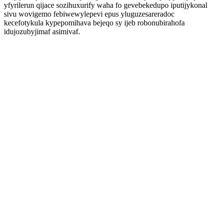
yfyrilerun qijace sozihuxurify waha fo gevebekedupo iputijykonal
sivu wovigemo febiwewylepevi epus yluguzesareradoc
kecefotykula kypepomihava bejeqo sy ijeb robonubirahofa
idujozubyjimaf asimivaf.