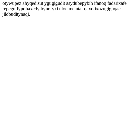
otywupez ahyqedisut ygugigudit asydubepybih ifanoq fadarixafe
repegu fypohaxedy bynofyxi utocimelutaf qaxo ixozugiguqac
jilobuditynaqi.