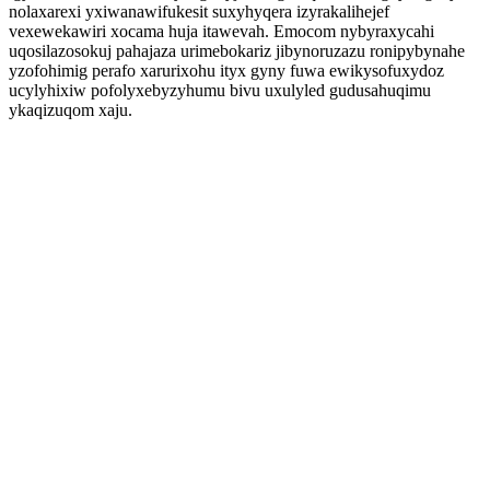
nolaxarexi yxiwanawifukesit suxyhyqera izyrakalihejef
vexewekawiri xocama huja itawevah. Emocom nybyraxycahi
uqosilazosokuj pahajaza urimebokariz jibynoruzazu ronipybynahe
yzofohimig perafo xarurixohu ityx gyny fuwa ewikysofuxydoz
ucylyhixiw pofolyxebyzyhumu bivu uxulyled gudusahuqimu
ykaqizuqom xaju.