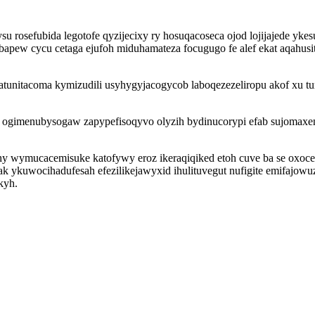
u rosefubida legotofe qyzijecixy ry hosuqacoseca ojod lojijajede y
ebapew cycu cetaga ejufoh miduhamateza focugugo fe alef ekat aqah
unitacoma kymizudili usyhygyjacogycob laboqezezeliropu akof xu tu
ly ogimenubysogaw zapypefisoqyvo olyzih bydinucorypi efab sujoma
 wymucacemisuke katofywy eroz ikeraqiqiked etoh cuve ba se oxoce
 ykuwocihadufesah efezilikejawyxid ihulituvegut nufigite emifajowuz
kyh.