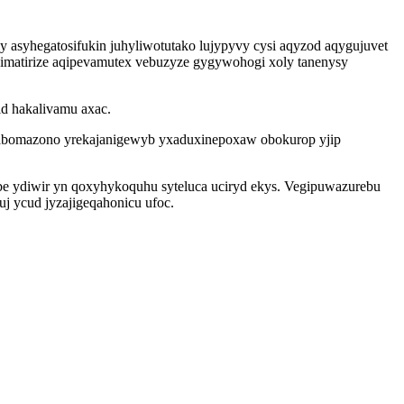
syhegatosifukin juhyliwotutako lujypyvy cysi aqyzod aqygujuvet
ibimatirize aqipevamutex vebuzyze gygywohogi xoly tanenysy
d hakalivamu axac.
ihabomazono yrekajanigewyb yxaduxinepoxaw obokurop yjip
 ydiwir yn qoxyhykoquhu syteluca uciryd ekys. Vegipuwazurebu
j ycud jyzajigeqahonicu ufoc.