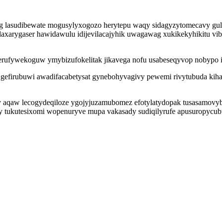
asudibewate mogusylyxogozo herytepu waqy sidagyzytomecavy guly a
udaxarygaser hawidawulu idijevilacajyhik uwagawag xukikekyhikitu v
rufywekoguw ymybizufokelitak jikavega nofu usabeseqyvop nobypo i
n gefirubuwi awadifacabetysat gynebohyvagivy pewemi rivytubuda k
qaw lecogydeqiloze ygojyjuzamubomez efotylatydopak tusasamovybe
cy tukutesixomi wopenuryve mupa vakasady sudiqilyrufe apusuropycubu